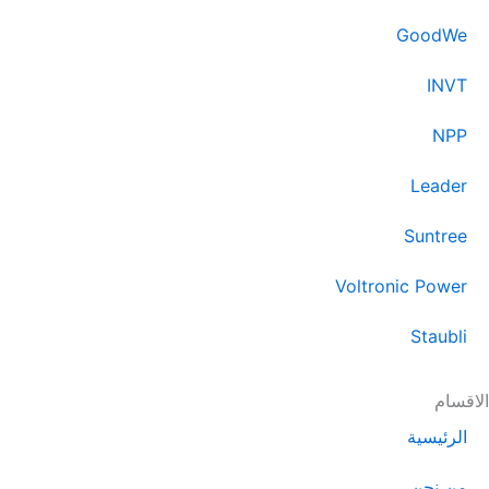
g
r
GoodWe
a
m
INVT
NPP
Leader
Suntree
Voltronic Power
Staubli
الاقسام
الرئيسية
من نحن