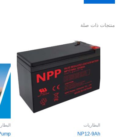
منتجات ذات صلة
البطاريات
البطار
 Pump
NP12-9Ah