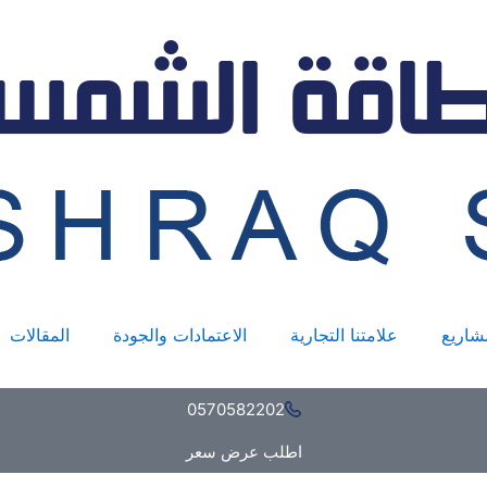
كمية
NP
12-
200AH
شاريع
علامتنا التجارية
الاعتمادات والجودة
المقالات
0570582202
اطلب عرض سعر