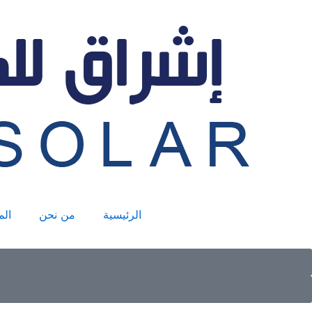
خطي
لى
لمحتوى
الرئيسية
من نحن
الم