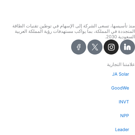
منذ تأسيسها، تسعى الشركة إلى الإسهام في توطين تقنيات الطاقة
المتجددة في المملكة، بما يواكب مستهدفات رؤية المملكة العربية
السعودية 2030.
I
n
s
t
علامتنا التجارية
a
JA Solar
g
r
GoodWe
a
m
INVT
NPP
Leader