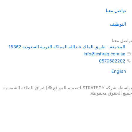
تواصل معنا
التوظيف
تواصل معنا
المجمعة - طريق الملك عبدالله المملكة العربية السعودية 15362
info@eshraq.com.sa
0570582202
English
بواسطة شركة STRATEGY لتصميم المواقع © إشراق للطاقة الشمسية.
جميع الحقوق محفوظة.
كمية
طلب عرض
NP12-
احصل علي عرض سعر الان
سعر
20Ah
الاسم