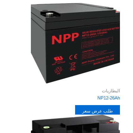
البطاريات
NP12-26Ah
طلب عرض سعر