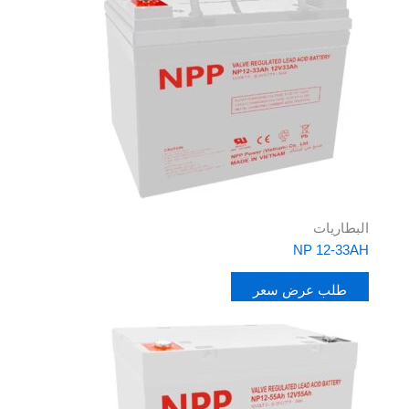
البطاريات
NP 12-33AH
طلب عرض سعر