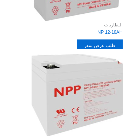
البطاريات
NP 12-18AH
طلب عرض سعر