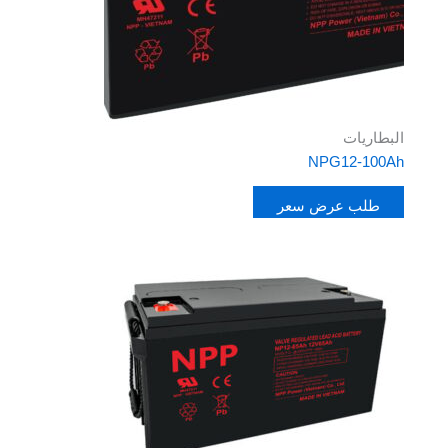
البطاريات
NPG12-100Ah
طلب عرض سعر