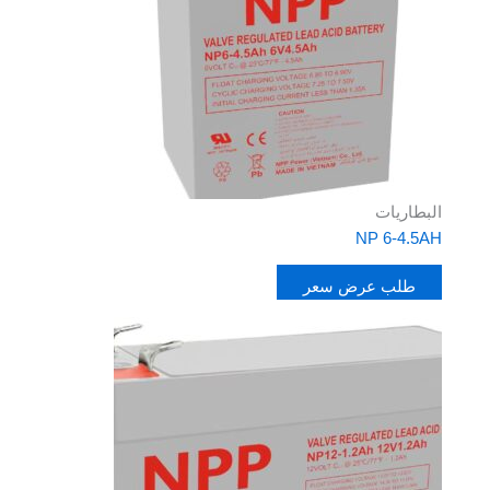
البطاريات
NP 6-4.5AH
طلب عرض سعر