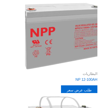
البطاريات
NP 12-100AH
طلب عرض سعر