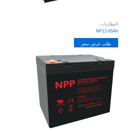
البطاريات
NP12-65Ah
طلب عرض سعر