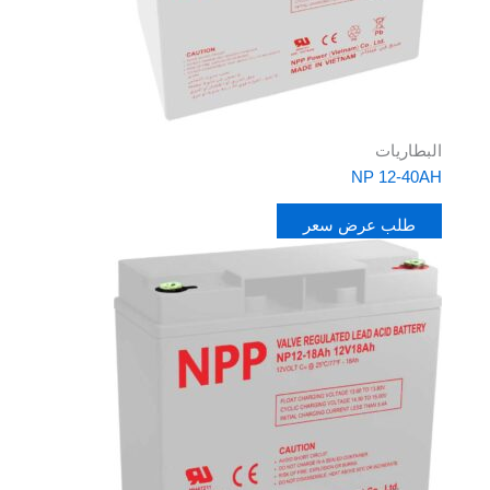
البطاريات
NP 12-40AH
طلب عرض سعر