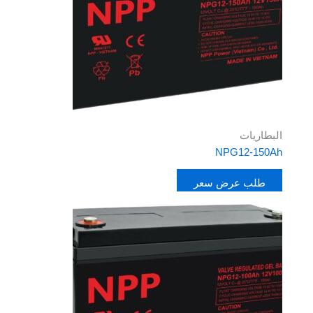
البطاريات
NPG12-150Ah
طلب عرض سعر