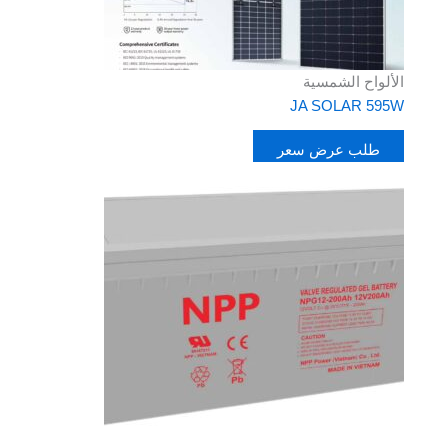
الألواح الشمسية
JA SOLAR 595W
طلب عرض سعر