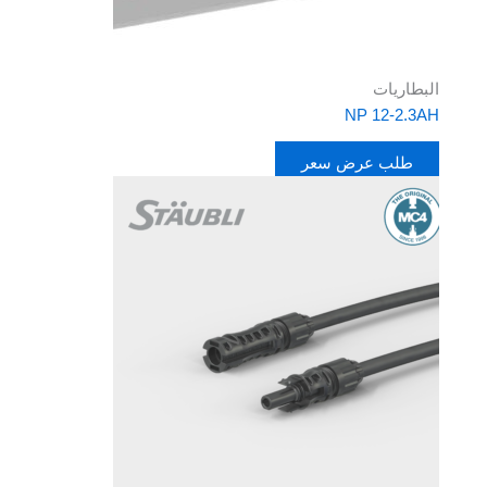
البطاريات
NP 12-2.3AH
طلب عرض سعر
هناك
العديد
من
الأشكال
المختلفة
لهذا
المنتج.
يمكن
اختيار
الخيارات
على
صفحة