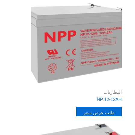
البطاريات
NP 12-12AH
طلب عرض سعر