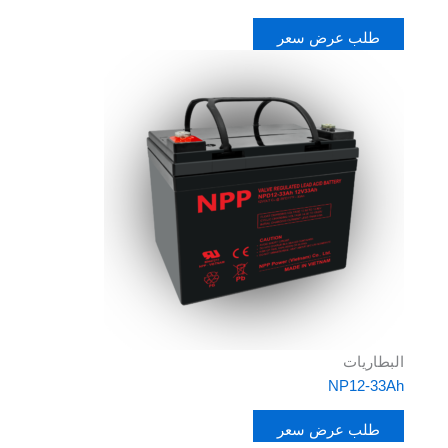
طلب عرض سعر
البطاريات
NP12-33Ah
طلب عرض سعر