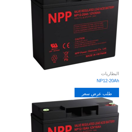
البطاريات
NP12-20Ah
طلب عرض سعر