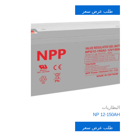
طلب عرض سعر
البطاريات
NP 12-150AH
طلب عرض سعر