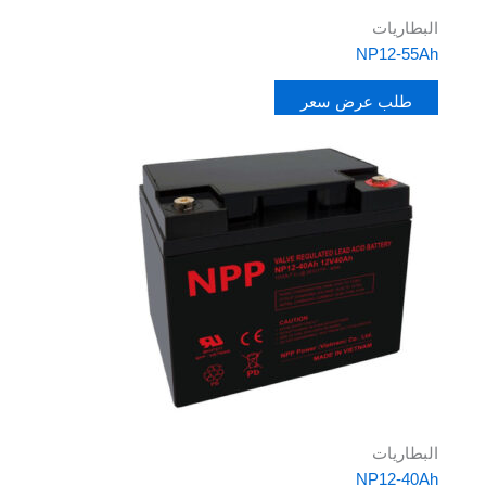
البطاريات
NP12-55Ah
طلب عرض سعر
البطاريات
NP12-40Ah