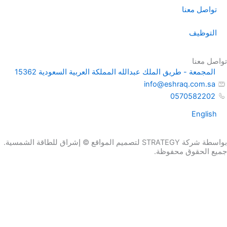
تواصل معنا
التوظيف
تواصل معنا
المجمعة - طريق الملك عبدالله المملكة العربية السعودية 15362
info@eshraq.com.sa
0570582202
English
بواسطة شركة STRATEGY لتصميم المواقع © إشراق للطاقة الشمسية.
جميع الحقوق محفوظة.
كمية
طلب عرض
NP12-
احصل علي عرض سعر الان
سعر
1.2Ah
الاسم
البريد الإلكتروني