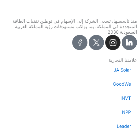
منذ تأسيسها، تسعى الشركة إلى الإسهام في توطين تقنيات الطاقة
المتجددة في المملكة، بما يواكب مستهدفات رؤية المملكة العربية
السعودية 2030.
I
n
s
t
علامتنا التجارية
a
JA Solar
g
r
GoodWe
a
m
INVT
NPP
Leader