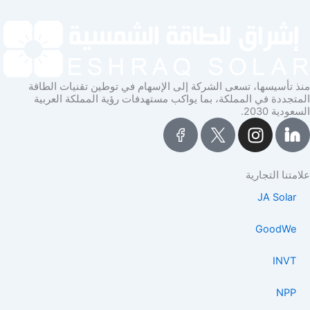
 تأسيسها، تسعى الشركة إلى الإسهام في توطين تقنيات الطاقة
تجددة في المملكة، بما يواكب مستهدفات رؤية المملكة العربية
ودية 2030.
I
n
s
t
متنا التجارية
a
JA Solar
g
r
GoodWe
a
m
INVT
NPP