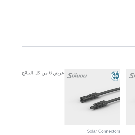
هناك
عرض ⁦6⁩ من كل النتائج
العديد
من
الأشكال
المختلفة
لهذا
المنتج.
يمكن
Solar Connectors