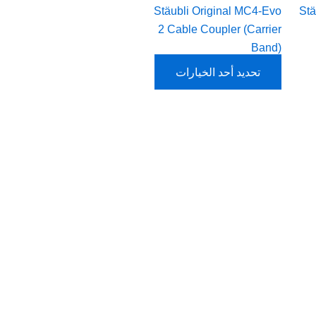
اختيار
Stäubli Original MC4-Evo
Stä
الخيارات
2 Cable Coupler (Carrier
على
Band)
صفحة
تحديد أحد الخيارات
المنتج