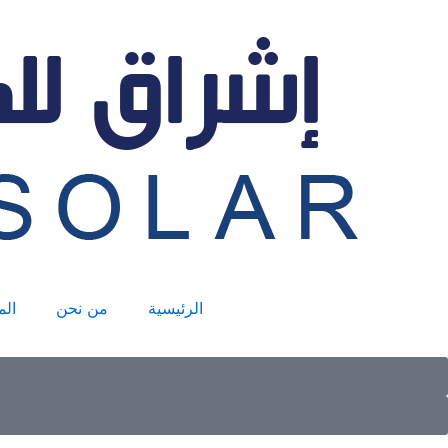
خطي
لى
لمحتوى
الرئيسية
من نحن
الم