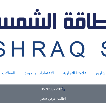
شاريع
علامتنا التجارية
الاعتمادات والجودة
المقالات
0570582202
اطلب عرض سعر