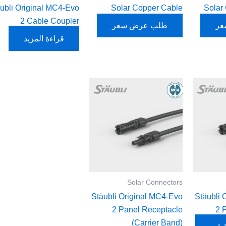
STAUBLI
ubli Original MC4-Evo
Solar Copper Cable
Solar
2 Cable Coupler
Suntree
عر
طلب عرض سعر
Voltronic Power
قراءة المزيد
هناك
هناك
العديد
العديد
من
من
الأشكال
الأشكال
المختلفة
المختلفة
لهذا
لهذا
المنتج.
المنتج.
يمكن
يمكن
Solar Connectors
اختيار
اختيار
Stäubli Original MC4-Evo
Stäubli 
الخيارات
الخيارات
2 Panel Receptacle
2 
على
على
(Carrier Band)