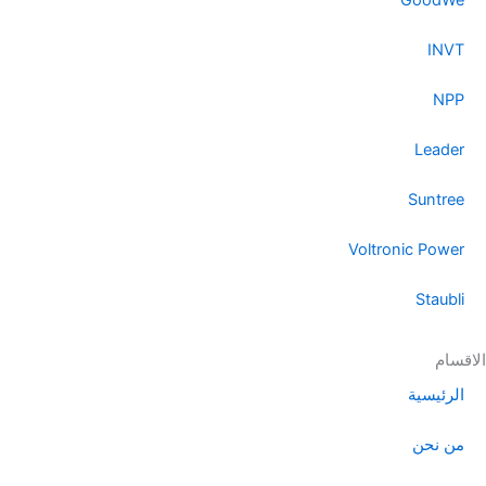
r
GoodWe
a
m
INVT
NPP
Leader
Suntree
Voltronic Power
Staubli
الاقسام
الرئيسية
من نحن