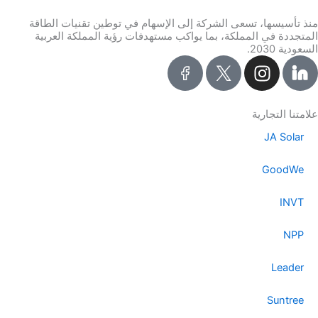
منذ تأسيسها، تسعى الشركة إلى الإسهام في توطين تقنيات الطاقة
المتجددة في المملكة، بما يواكب مستهدفات رؤية المملكة العربية
السعودية 2030.
I
n
s
t
علامتنا التجارية
a
JA Solar
g
r
GoodWe
a
m
INVT
NPP
Leader
Suntree