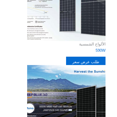
الألواح الشمسية
590W
طلب عرض سعر