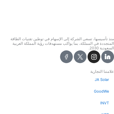
منذ تأسيسها، تسعى الشركة إلى الإسهام في توطين تقنيات الطاقة
المتجددة في المملكة، بما يواكب مستهدفات رؤية المملكة العربية
السعودية 2030.
I
n
s
t
علامتنا التجارية
a
JA Solar
g
r
GoodWe
a
m
INVT