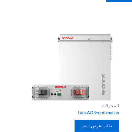
المحولات
LynxAG3combination
طلب عرض سعر