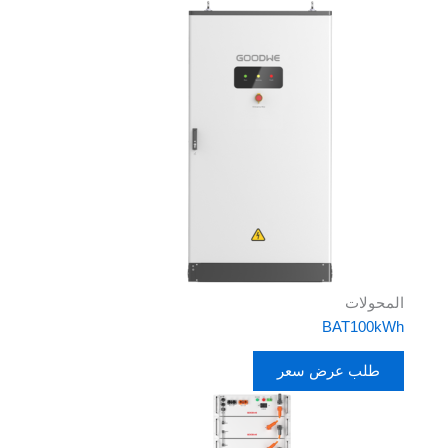
المحولات
BAT100kWh
طلب عرض سعر