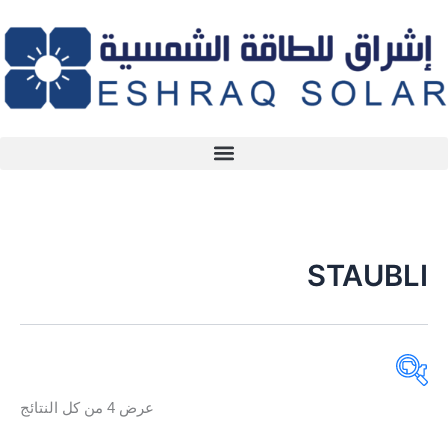
خطي
لى
لمحتوى
STAUBLI
عرض ⁦4⁩ من كل النتائج
تصنيفات المنتج